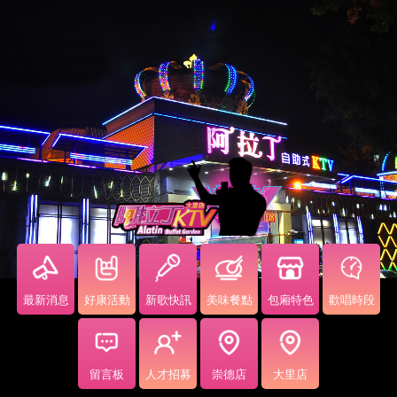
最新消息
好康活動
新歌快訊
美味餐點
包廂特色
歡唱時段
留言板
人才招募
崇德店
大里店