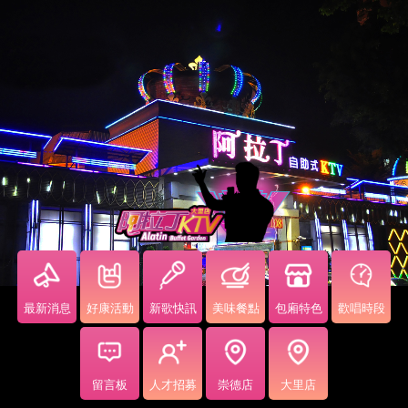
最新消息
好康活動
新歌快訊
美味餐點
包廂特色
歡唱時段
留言板
人才招募
崇德店
大里店